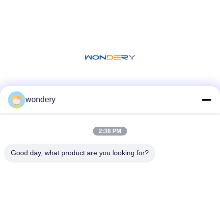
Μέσα Κοινωνικής Δικτύωσης
wondery
2:38 PM
Γρήγορη επικοινωνία
Good day, what product are you looking for?
Τηλεφώνημα
86--15305299442
Ηλεκτρονικό
industry-equipment@wondery.cn